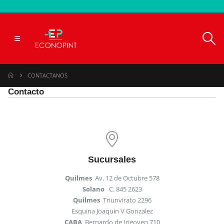
CONTACTANOS
Contacto
Sucursales
Quilmes
Av. 12 de Octubre 578
Solano
C. 845 2623
Quilmes
Triunvirato 2296
Esquina Joaquin V Gonzalez
CABA
Bernardo de Irigoyen 710