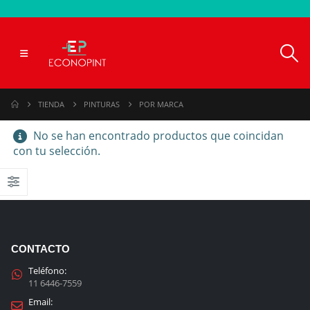
TIENDA
PINTURAS
POR MARCA
No se han encontrado productos que coincidan
con tu selección.
CONTACTO
Teléfono:
11 6446-7559
Email: