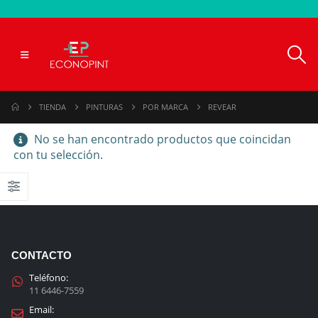
TIENDA
PINTURAS
POR MARCA
REVEAR
No se han encontrado productos que coincidan
con tu selección.
CONTACTO
Teléfono:
11 6446-7559
Email: